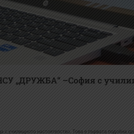
 ЧСУ „ДРУЖБА“ –София с учил
 с училищното настоятелство. Това е първата подобна сре