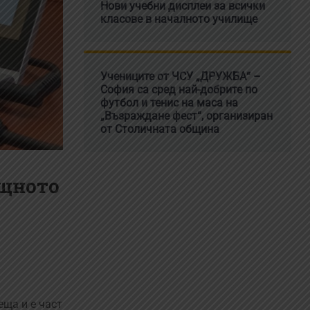
Нови учебни дисплеи за всички
класове в началното училище
Учениците от ЧСУ „ДРУЖБА“ –
София са сред най-добрите по
футбол и тенис на маса на
„Възраждане фест“, организиран
от Столичната община
ищното
ща и е част