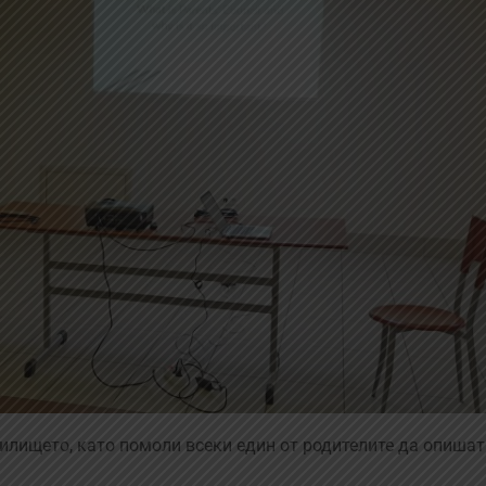
илището, като помоли всеки един от родителите да опиша