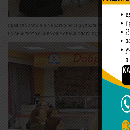
Срещата започна с кратка реч на управителя на учили
на събитието е била още от миналата година и заяви, че