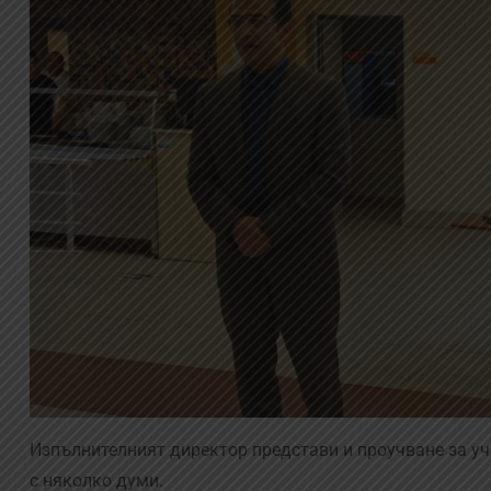
Изпълнителният директор представи и проучване за уч
с няколко думи.