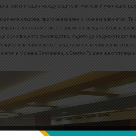
тивна комуникация между родители, учители и училищно ръ
ачалните класове, прогимназиален и гимназиален етап. Те 
лищното настоятелство. По време на срещата беше решено
щи с училищното ръководство, където да се дискутират ва
ниците и на училището. Представител на училищното наст
н етап е Моника Златанова, а Светла Гоцова ще отстоява и