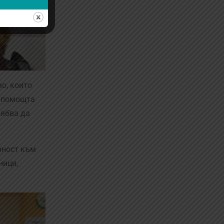
о, които
с помощта
рябва да
рност към
ници,