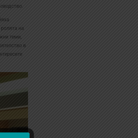
ководство.
бяха
 ролята на
жни теми,
оятелство в
нтересите