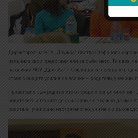
Директорът на ЧСУ „Дружба“ Светла Стефанова изрази
излъчиха свои представители за събитието. Тя каза, ч
на всички ЧСУ „Дружба“ – София да се превърне в едно
стане с общите усилия на всички – родители, ученици,
Приветсвие към родителите отправи и изпълнителният 
родителите и техните деца и заяви, че е важно да има
родители, училищно настоятелство, учители и ръководс