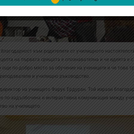
 благодарност към родителите от училищното настоятелств
е целта на първата срещата е опознавателна и че идеята е 
 още по-добро място за обучение на учениците и че това т
 преподаватели и училищно ръководство.
директор на учиището Фарук Ердуран. Той изрази благода
 все по-задълбочена и интерактивна комуникация между уче
тво на училището.