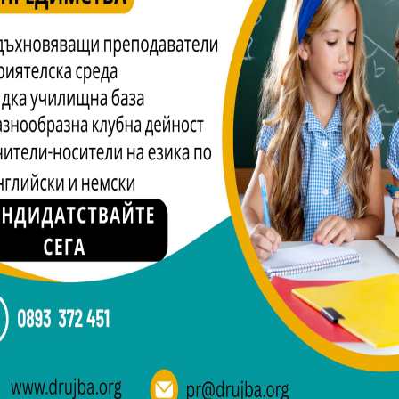
ща „Дружба“ Билан Манушев, който каза, че идеята за про
 се радва, че тя най-после е осъществена.