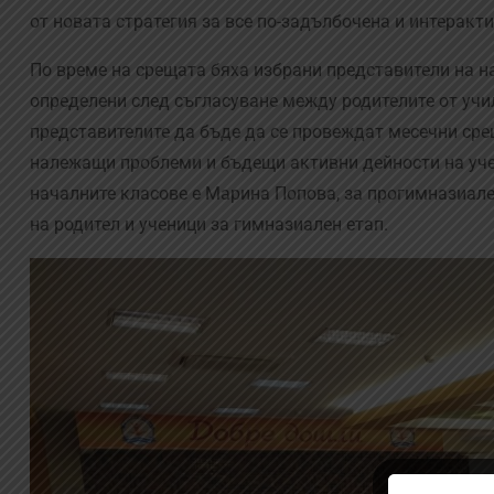
от новата стратегия за все по-задълбочена и интерак
По време на срещата бяха избрани представители на н
определени след съгласуване между родителите от учи
представителите да бъде да се провеждат месечни сре
належащи проблеми и бъдещи активни дейности на уче
началните класове е Марина Попова, за прогимназиале
на родител и ученици за гимназиален етап.