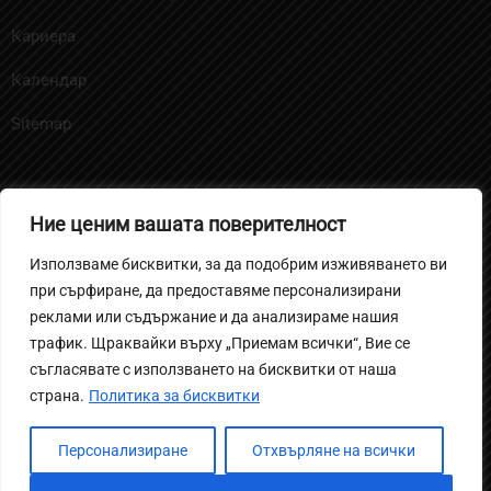
Кариера
Календар
Sitemap
Ние ценим вашата поверителност
Политика за бисквитките
Използваме бисквитки, за да подобрим изживяването ви
Политика на поверителност за ученици и родители
при сърфиране, да предоставяме персонализирани
Вътрешни правила за извършване на
реклами или съдържание и да анализираме нашия
трафик. Щраквайки върху „Приемам всички“, Вие се
видеонаблюдение
съгласявате с използването на бисквитки от наша
Политика за защита на личните данни
страна.
Политика за бисквитки
Персонализиране
Отхвърляне на всички