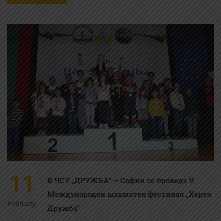
11
В ЧСУ „ДРУЖБА“ – София се проведе V
Международен шахматен фестивал „Херея
February
Дружба“