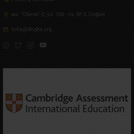
жк. "Обеля"-2, ул. 106 - та, № 3, Cофия
sofia@drujba.org