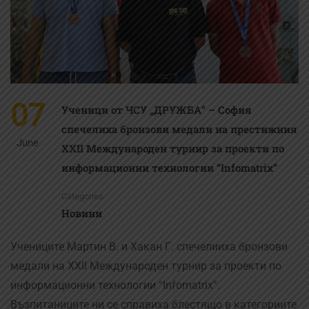
07
Ученици от ЧСУ „ДРУЖБА“ – София
спечелиха бронзови медали на престижния
June
XXII Международен турнир за проекти по
информационни технологии “Infomatrix”
Categories
Новини
Учениците Мартин В. и Хакан Г. спечелииха бронзови
медали на XXII Международен турнир за проекти по
информационни технологии “Infomatrix”.
Възпитаниците ни се справиха блестящо в категориите