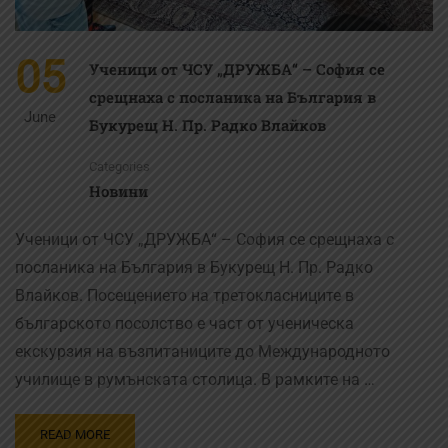
05
Ученици от ЧСУ „ДРУЖБА“ – София се
срещнаха с посланика на България в
June
Букурещ Н. Пр. Радко Влайков
Categories
Новини
Ученици от ЧСУ „ДРУЖБА“ – София се срещнаха с
посланика на България в Букурещ Н. Пр. Радко
Влайков. Посещението на третокласниците в
българското посолство е част от ученическа
екскурзия на възпитаниците до Международното
училище в румънската столица. В рамките на …
READ MORE