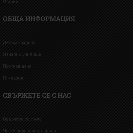
Отзиви
ОБЩА ИНФОРМАЦИЯ
Детска градина
Начално училище
Прогимназия
Гимназия
СВЪРЖЕТЕ СЕ С НАС
Свържете се с нас
Често задавани въпроси