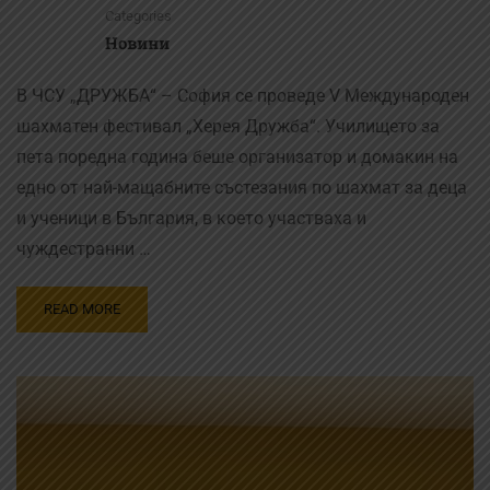
Categories
Новини
В ЧСУ „ДРУЖБА“ – София се проведе V Международен
шахматен фестивал „Херея Дружба“. Училището за
пета поредна година беше организатор и домакин на
едно от най-мащабните състезания по шахмат за деца
и ученици в България, в което участваха и
чуждестранни …
READ MORE