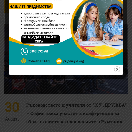
READ MORE
30
Ръководството и учители от ЧСУ „ДРУЖБА“
– София взеха участие в конференция за
August
образованието и технологиите в Румъния