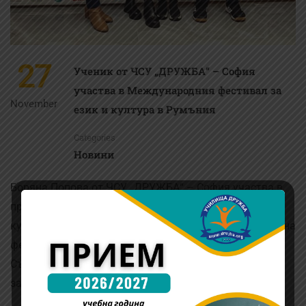
27
Ученик от ЧСУ „ДРУЖБА“ – София
участва в Международния фестивал за
November
език и култура в Румъния
Categories
Новини
Боряна Попова от ЧСУ „ДРУЖБА“ – София участва в
престижния Международен фестивал за език и
култура „Цветовете на света“. Това е 21-ото издание на
фестивала, който се провежда всяка година.
Събитието се проведе в Букурещ, в новата спортна
зала „Lumina …