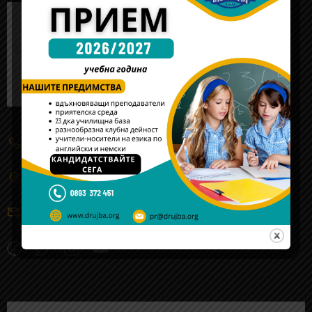
(+359) 2 934 5555
жк. "Обеля"-2, ул. 106 - та, № 3, Cофия
sofia@drujba.org