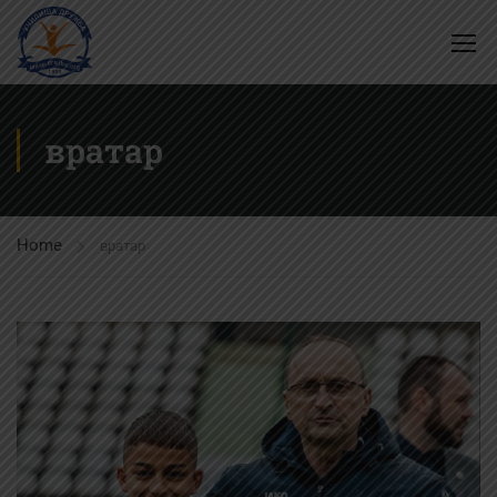
вратар
Home
вратар