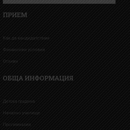
ПРИЕМ
Как да кандидатствам
Финансови условия
Отзиви
ОБЩА ИНФОРМАЦИЯ
Детска градина
Начално училище
Прогимназия