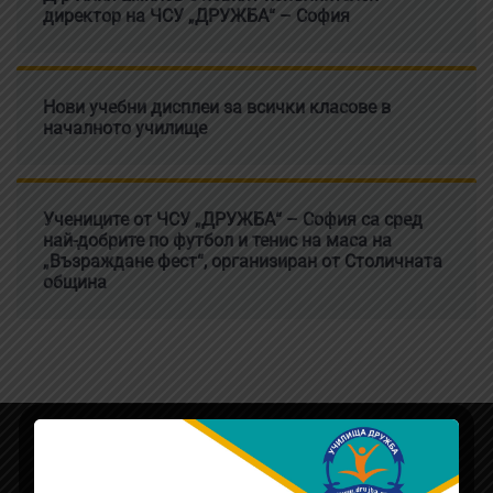
директор на ЧСУ „ДРУЖБА“ – София
Нови учебни дисплеи за всички класове в
началното училище
Учениците от ЧСУ „ДРУЖБА“ – София са сред
най-добрите по футбол и тенис на маса на
„Възраждане фест“, организиран от Столичната
община