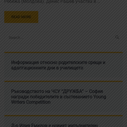
Ребежа (Молдова). Денис Рашев участва в …
READ MORE
Информация относно родителските срещи и
адаптационните дни в училището
Ръководството на ЧСУ “ДРУЖБА” – София
награди победителите в състезанието Young
Writers Competition
Д-р Илия Емилов е новият изпълнителен