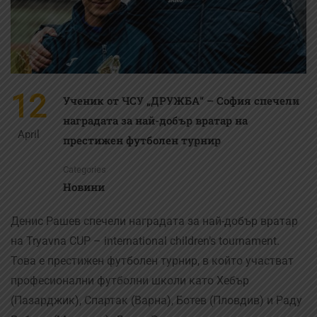
12
Ученик от ЧСУ „ДРУЖБА“ – София спечели
наградата за най-добър вратар на
April
престижен футболен турнир
Categories
Новини
Денис Рашев спечели наградата за най-добър вратар
на Tryavna CUP – international children’s tournament.
Това е престижен футболен турнир, в който участват
професионални футболни школи като Хебър
(Пазарджик), Спартак (Варна), Ботев (Пловдив) и Раду