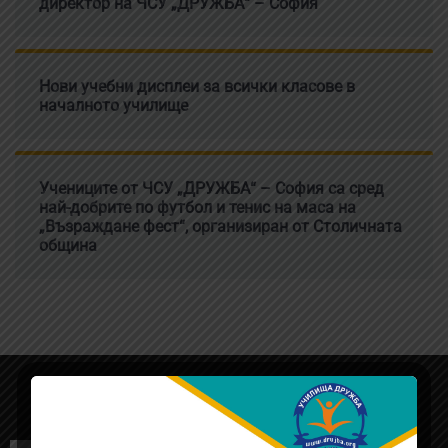
директор на ЧСУ „ДРУЖБА“ – София
Нови учебни дисплеи за всички класове в
началното училище
Учениците от ЧСУ „ДРУЖБА“ – София са сред
най-добрите по футбол и тенис на маса на
„Възраждане фест“, организиран от Столичната
община