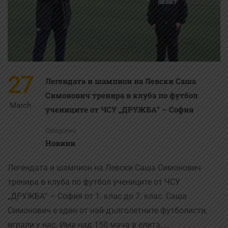
27
Легендата и шампион на Левски Саша
Симонович тренира в клуба по футбол
March
учениците от ЧСУ „ДРУЖБА“ – София
Categories
Новини
Легендата и шампион на Левски Саша Симонович
тренира в клуба по футбол учениците от ЧСУ
„ДРУЖБА“ – София от 1. клас до 7. клас. Саша
Симонович е един от най-дълголетните футболисти,
играли у нас. Има над 150 мача в елита, …