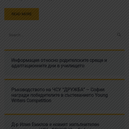
READ MORE
Информация относно родителските срещи и
адаптационните дни в училището
Ръководството на ЧСУ “ДРУЖБА” – София
награди победителите в състезанието Young
Writers Competition
Д-р Илия Емилов е новият изпълнителен