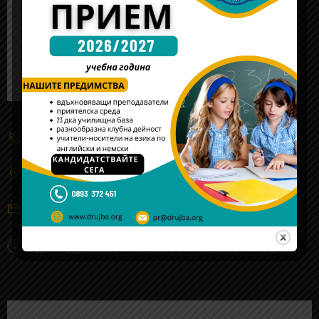
(+359) 2 934 5555
жк. "Обеля"-2, ул. 106 - та, № 3, Cофия
sofia@drujba.org