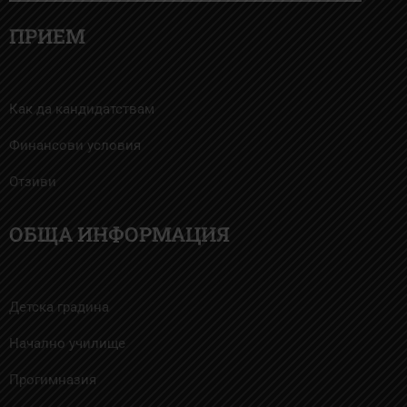
ПРИЕМ
Как да кандидатствам
Финансови условия
Отзиви
ОБЩА ИНФОРМАЦИЯ
Детска градина
Начално училище
Прогимназия