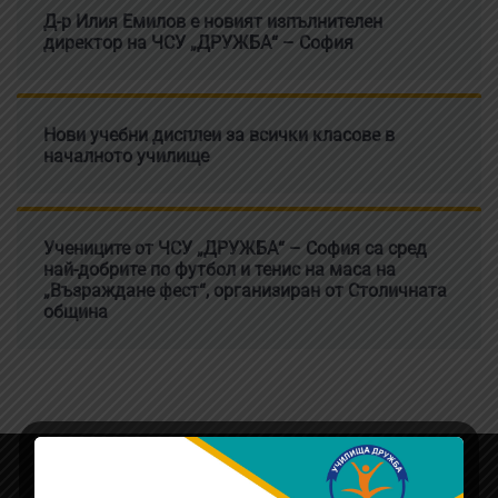
Д-р Илия Емилов е новият изпълнителен
директор на ЧСУ „ДРУЖБА“ – София
Нови учебни дисплеи за всички класове в
началното училище
Учениците от ЧСУ „ДРУЖБА“ – София са сред
най-добрите по футбол и тенис на маса на
„Възраждане фест“, организиран от Столичната
община