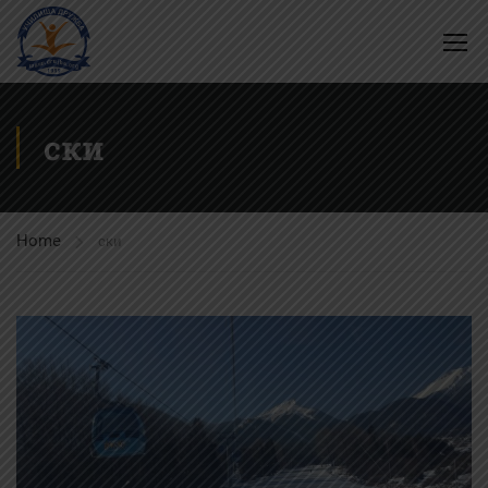
ски
Home
ски