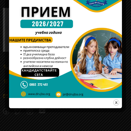
(+359) 2 934 5555
жк. "Обеля"-2, ул. 106 - та, № 3, Cофия
sofia@drujba.org