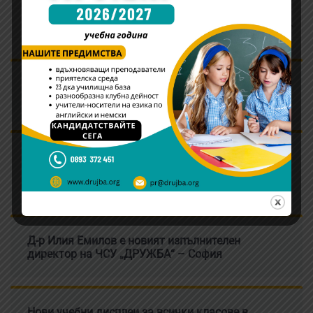
Информация относно родителските срещи и
адаптационните дни в училището
Ръководството на ЧСУ “ДРУЖБА” – София
награди победителите в състезанието Young
Writers Competition
Д-р Илия Емилов е новият изпълнителен
директор на ЧСУ „ДРУЖБА“ – София
Нови учебни дисплеи за всички класове в