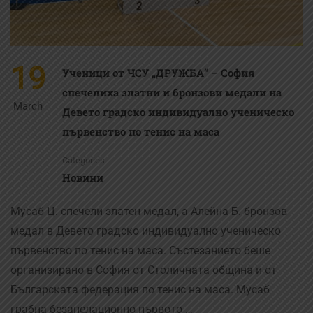
19
Ученици от ЧСУ „ДРУЖБА“ – София
спечелиха златни и бронзови медали на
March
Девето градско индивидуално ученическо
първенство по тенис на маса
Categories
Новини
Мусаб Ц. спечели златен медал, а Алейна Б. бронзов
медал в Девето градско индивидуално ученическо
първенство по тенис на маса. Състезанието беше
организирано в София от Столичната община и от
Българската федерация по тенис на маса. Мусаб
грабна безапелационно първото …