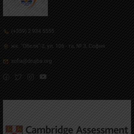
(+359) 2 934 5555
жк. "Обеля"-2, ул. 106 - та, № 3, Cофия
sofia@drujba.org