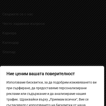
Свържете се с нас
Често задавани въпроси
Кариера
Календар
Sitemap
Ние ценим вашата поверителност
Политика за бисквитките
Използваме бисквитки, за да подобрим изживяването ви
Политика на поверителност за ученици и родители
при сърфиране, да предоставяме персонализирани
Вътрешни правила за извършване на
реклами или съдържание и да анализираме нашия
трафик. Щраквайки върху „Приемам всички“, Вие се
видеонаблюдение
съгласявате с използването на бисквитки от наша