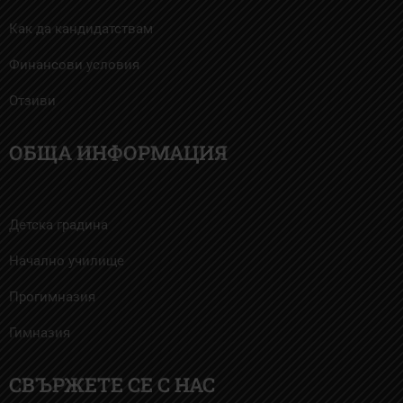
Как да кандидатствам
Финансови условия
Отзиви
ОБЩА ИНФОРМАЦИЯ
Детска градина
Начално училище
Прогимназия
Гимназия
СВЪРЖЕТЕ СЕ С НАС