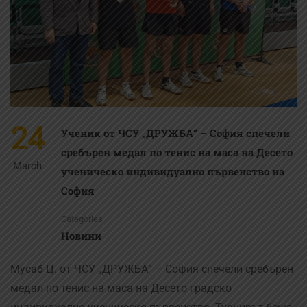
24
Ученик от ЧСУ „ДРУЖБА“ – София спечели
сребърен медал по тенис на маса на Десето
March
ученическо индивидуално първенство на
София
Categories
Новини
Мусаб Ц. от ЧСУ „ДРУЖБА“ – София спечели сребърен
медал по тенис на маса на Десето градско