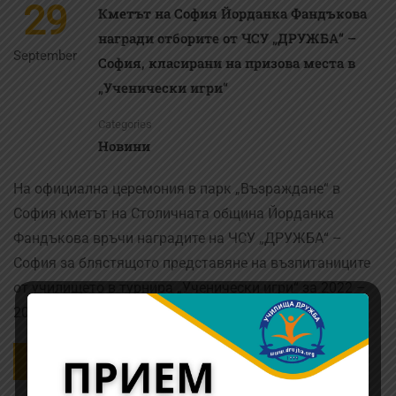
29
Кметът на София Йорданка Фандъкова
награди отборите от ЧСУ „ДРУЖБА“ –
September
София, класирани на призова места в
„Ученически игри“
Categories
Новини
На официална церемония в парк „Възраждане“ в
София кметът на Столичната община Йорданка
Фандъкова връчи наградите на ЧСУ „ДРУЖБА“ –
София за блястящото представяне на възпитаниците
от училището в турнира „Ученически игри“ за 2022 –
2023 година. Момчетата от 8. …
READ MORE