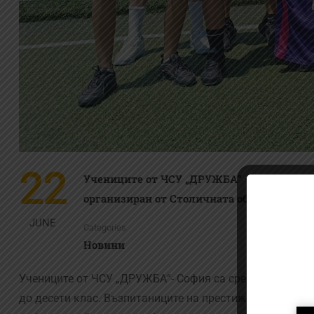
22
Учениците от ЧСУ „ДРУЖБА“ – София са ср
организиран от Столичната община
JUNE
Categories
Новини
Учениците от ЧСУ „ДРУЖБА“- София са сред най-добрит
до десети клас. Възпитаниците на престижната частна 