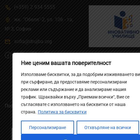
(+359) 2 934 5555
жк. "Обеля"-2, ул. 106 - та,
№ 3, Cофия
sofia@drujba.org
Ние ценим вашата поверителност
Използваме бисквитки, за да подобрим изживяването ви
при сърфиране, да предоставяме персонализирани
реклами или съдържание и да анализираме нашия
трафик. Щраквайки върху „Приемам всички“, Вие се
съгласявате с използването на бисквитки от наша
Политика за бисквитките
страна.
Политика за бисквитки
Персонализиране
Отхвърляне на всички