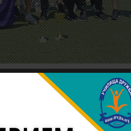
ед най-добрите по футбол и тенис на маса на „Възраждан
е участнци на „Възраждане фест“ по футбол и тенис на мас
образователна институция спечелиха 3 място по футбол, к