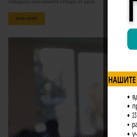
победиха най-силните отбори от цяла …
READ MORE