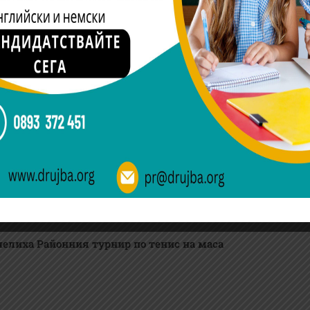
елиха Районния турнир по тенис на маса