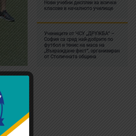
Нови учебни дисплеи за всички
класове в началното училище
Учениците от ЧСУ „ДРУЖБА“ –
София са сред най-добрите по
футбол и тенис на маса на
„Възраждане фест“, организиран
от Столичната община
е фест“,
а от осми
ато