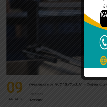
09
Учениците от ЧСУ “ДРУЖБА” – София спеч
Categories
JANUARY
Новини