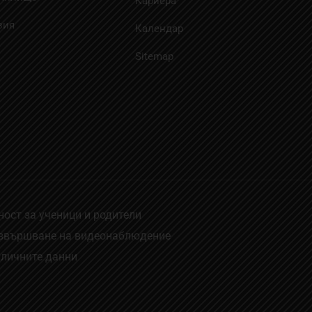
Кариера
зия
Календар
Sitemap
ост за ученици и родители
извършване на видеонаблюдение
 личните данни