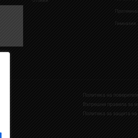
Отзиви
Прогимна
Гимназия
Политика на поверителн
Вътрешни правила за 
Политика за защита на