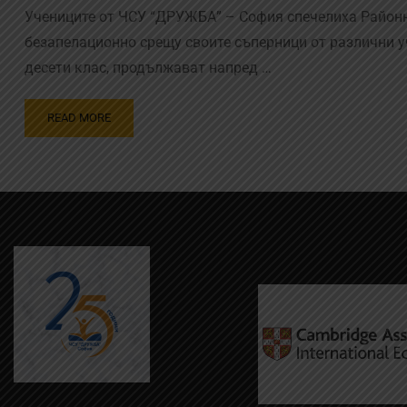
Учениците от ЧСУ “ДРУЖБА” – София спечелиха Районн
безапелационно срещу своите съперници от различни уч
десети клас, продължават напред …
READ MORE