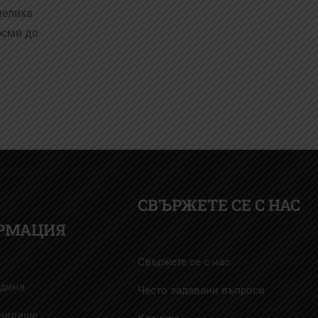
челиха
осми до
СВЪРЖЕТЕ СЕ С НАС
РМАЦИЯ
Свържете се с нас
адина
Често задавани въпроси
училище