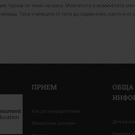
ия турнир по тенис на маса. Момчетата и момичетата спе
илища. Така учениците от пети до седми клас, както и от 
ПРИЕМ
ОБЩА
ИНФО
Как да кандидатствам
Детска гр
Финансови условия
Начално 