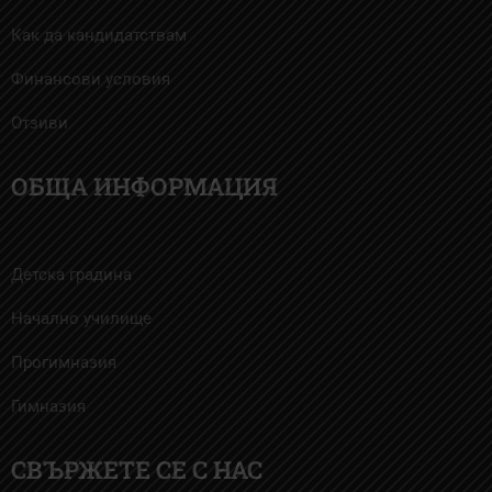
Как да кандидатствам
Финансови условия
Отзиви
ОБЩА ИНФОРМАЦИЯ
Детска градина
Начално училище
Прогимназия
Гимназия
СВЪРЖЕТЕ СЕ С НАС