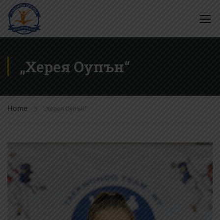
„Херея Оупън“
Home
„Херея Оупън“