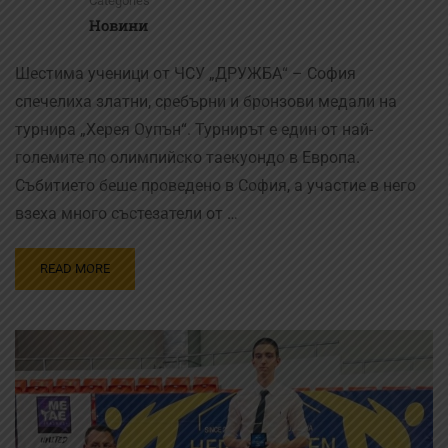
Categories
Новини
Шестима ученици от ЧСУ „ДРУЖБА“ – София
спечелиха златни, сребърни и бронзови медали на
турнира „Херея Оупън“. Турнирът е един от най-
големите по олимпийско таекуондо в Европа.
Събитието беше проведено в София, а участие в него
взеха много състезатели от …
READ MORE