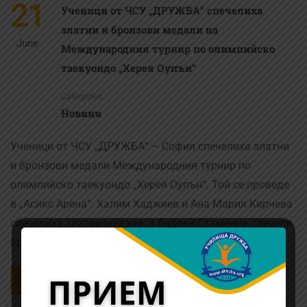
21
Ученици от ЧСУ „ДРУЖБА“ спечелиха
златни и бронзови медали на
June
Международния турнир по олимпийско
таекуондо „Херея Оупън“
Categories
Новини
Ученици от ЧСУ „ДРУЖБА“ – София спечелиха златни
и бронзови медали Международния турнир по
олимпийско таекуондо „Херея Оупън“. Той се проведе
в „Асикс Арена“. Халим Хаджиев и Ана Мария Кирчева
спечелиха златни медали, а Андрей Стаменов спечели
бронзов медал. Отборната …
READ MORE