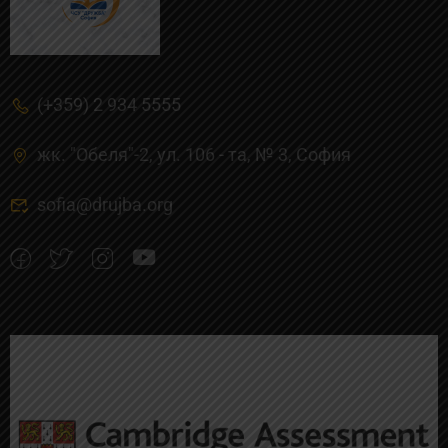
(+359) 2 934 5555
жк. "Обеля"-2, ул. 106 - та, № 3, Cофия
sofia@drujba.org