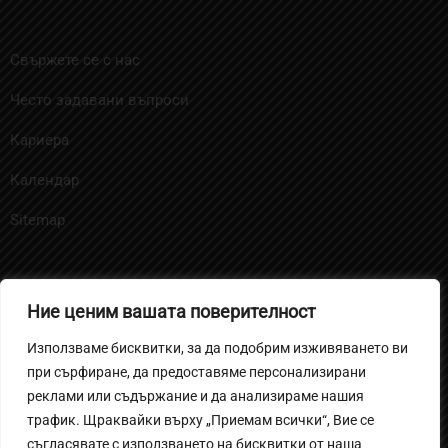
Свържете се с нас
Често задавани въпроси
Кариера
Календар
Sitemap
Ние ценим вашата поверителност
Политика за бисквитките
Използваме бисквитки, за да подобрим изживяването ви
Политика на поверителност за ученици и родители
при сърфиране, да предоставяме персонализирани
Вътрешни правила за извършване на
реклами или съдържание и да анализираме нашия
трафик. Щраквайки върху „Приемам всички“, Вие се
видеонаблюдение
съгласявате с използването на бисквитки от наша