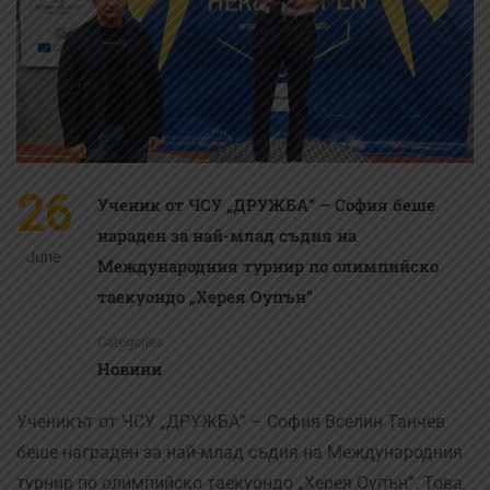
26
Ученик от ЧСУ „ДРУЖБА“ – София беше
нараден за най-млад съдия на
June
Международния турнир по олимпийско
таекуондо „Херея Оупън“
Categories
Новини
Ученикът от ЧСУ „ДРУЖБА“ – София Вселин Танчев
беше награден за най-млад съдия на Международния
турнир по олимпийско таекуондо „Херея Оупън“. Това