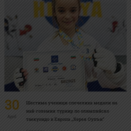
30
Шестима ученици спечелиха медали на
най-големия турнир по олимпийско
April
таекуондо в Европа „Херея Оупън“