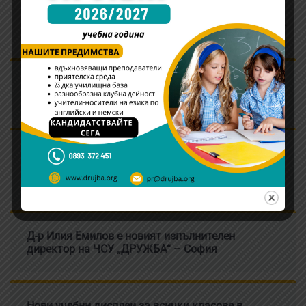
Информация относно родителските срещи и
адаптационните дни в училището
Ръководството на ЧСУ “ДРУЖБА” – София
награди победителите в състезанието Young
Writers Competition
Д-р Илия Емилов е новият изпълнителен
директор на ЧСУ „ДРУЖБА“ – София
Нови учебни дисплеи за всички класове в