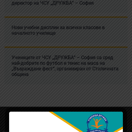
директор на ЧСУ „ДРУЖБА“ – София
Нови учебни дисплеи за всички класове в
началното училище
Учениците от ЧСУ „ДРУЖБА“ – София са сред
най-добрите по футбол и тенис на маса на
„Възраждане фест“, организиран от Столичната
община