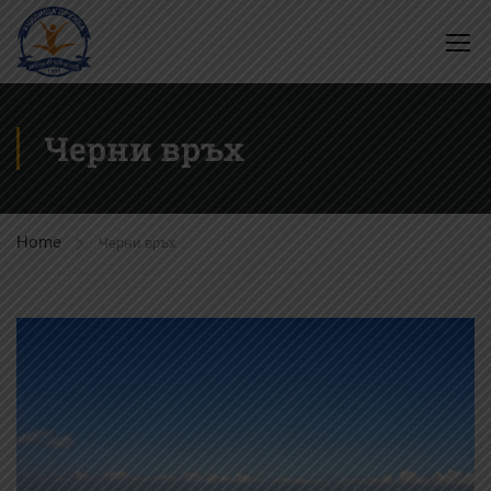
Черни връх
Home
Черни връх