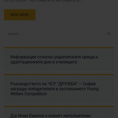
03.03.2024 г. на спирката на спирката …
READ MORE
Информация относно родителските срещи и
адаптационните дни в училището
Ръководството на ЧСУ “ДРУЖБА” – София
награди победителите в състезанието Young
Writers Competition
Д-р Илия Емилов е новият изпълнителен