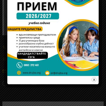
(+359) 2 934 5555
жк. "Обеля"-2, ул. 106 - та, № 3, Cофия
sofia@drujba.org