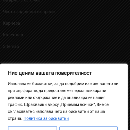
Често задавани въпроси
Кариера
Календар
Sitemap
Ние ценим вашата поверителност
Политика за бисквитките
Използваме бисквитки, за да подобрим изживяването ви
Политика на поверителност за ученици и родители
при сърфиране, да предоставяме персонализирани
Вътрешни правила за извършване на
реклами или съдържание и да анализираме нашия
трафик. Щраквайки върху „Приемам всички“, Вие се
видеонаблюдение
съгласявате с използването на бисквитки от наша
Политика за защита на личните данни
страна.
Политика за бисквитки