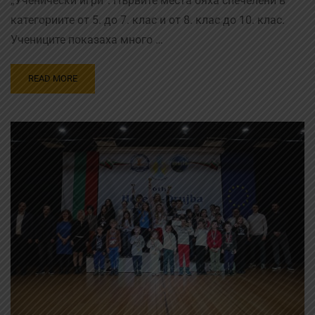
„Ученически игри“. Първите места бяха спечелени в
категориите от 5. до 7. клас и от 8. клас до 10. клас.
Учениците показаха много …
READ MORE