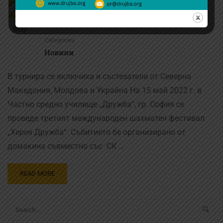
26
ПРИКЛЮЧИ ТРЕТИЯТ МЕЖДУНАРОДЕН
ШАХМАТЕН ФЕСТИВАЛ „ХЕРЕЯ ДРУЖБА“
May
Categories
Новини
В турнира се включиха и състезатели от Северна
Македония, Молдова и Украйна На 15 май 2022 г. в
Частно средно училище „Дружба“, гр. София се
проведе третият международен шахматен фестивал
„Херея Дружба“. Събитието бе организирано от
домакина съвместно със СК …
READ MORE