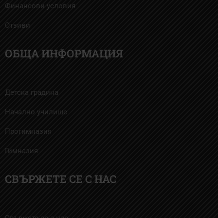
Финансови условия
Отзиви
ОБЩА ИНФОРМАЦИЯ
Детска градина
Начално училище
Прогимназия
Гимназия
СВЪРЖЕТЕ СЕ С НАС
Свържете се с нас