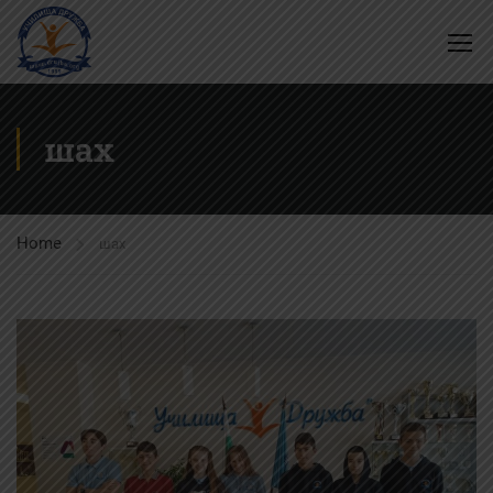
шах
Home
шах