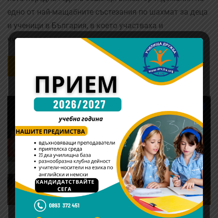
едно от най-мащабните състезания по шахмат за деца
и ученици в България, в което участваха и
чуждестранни …
READ MORE