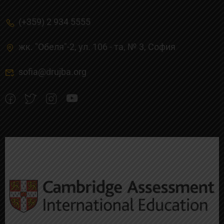
(+359) 2 934 5555
жк. "Обеля"-2, ул. 106 - та, № 3, Cофия
sofia@drujba.org