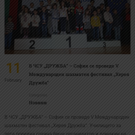
11
В ЧСУ „ДРУЖБА“ – София се проведе V
Международен шахматен фестивал „Херея
February
Дружба“
Categories
Новини
В ЧСУ „ДРУЖБА“ – София се проведе V Международен
шахматен фестивал „Херея Дружба“. Училището за
пета поредна година беше организатор и домакин на