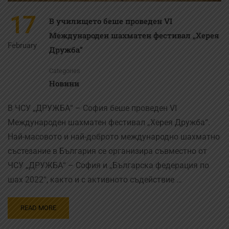
17
В училището беше проведен VI
Международен шахматен фестивал „Херея
February
Дружба“
Categories
Новини
В ЧСУ „ДРУЖБА“ – София беше проведен VI
Международен шахматен фестивал „Херея Дружба“.
Най-масовото и най-доброто международно шахматно
състезание в България се организира съвместно от
ЧСУ „ДРУЖБА“ – София и „Българска федерация по
шах 2022“, както и с активното съдействие …
READ MORE