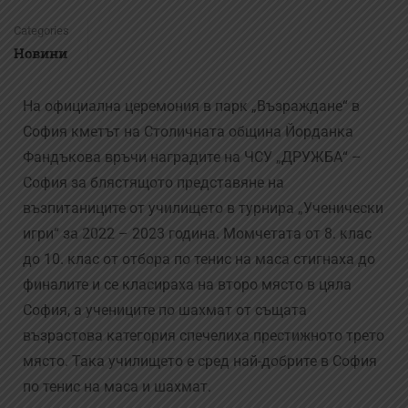
Categories
Новини
На официална церемония в парк „Възраждане“ в
София кметът на Столичната община Йорданка
Фандъкова връчи наградите на ЧСУ „ДРУЖБА“ –
София за блястящото представяне на
възпитаниците от училището в турнира „Ученически
игри“ за 2022 – 2023 година. Момчетата от 8. клас
до 10. клас от отбора по тенис на маса стигнаха до
финалите и се класираха на второ място в цяла
София, а учениците по шахмат от същата
възрастова категория спечелиха престижното трето
място. Така училището е сред най-добрите в София
по тенис на маса и шахмат.