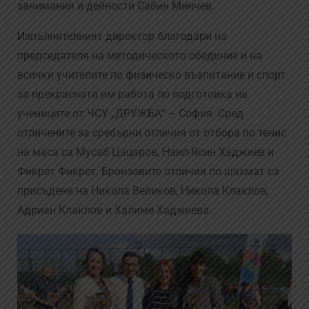
занимания и дейности Сабин Минчев.
Изпълнителният директор благодари на
председателя на методическото обединие и на
всички учителите по физическо възпитание и спорт
за прекрасната им работа по подготовка на
учениците от ЧСУ „ДРУЖБА“ – София. Сред
отличените за сребърни отличия от отбора по тенис
на маса са Мусаб Цацаров, Наил-Ясин Хаджиев и
Фикрет Фикрет. Бронзовите отличия по шахмат са
присъдени на Никола Великов, Никола Клаклов,
Адриан Клаклов и Халиме Хаджиева.