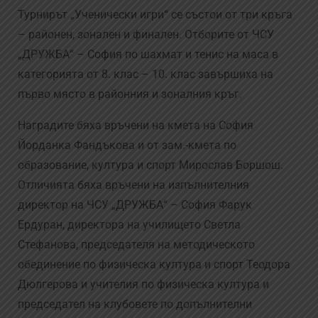
Турнирът „Ученически игри“ се състои от три кръга
– районен, зонален и финален. Отборите от ЧСУ
„ДРУЖБА“ – София по шахмат и тенис на маса в
категорията от 8. клас – 10. клас завършиха на
първо място в районния и зоналния кръг.
Наградите бяха връчени на кмета на София
Йорданка Фандъкова и от зам.-кмета по
образование, култура и спорт Мирослав Боршош.
Отличията бяха връчени на изпълнителния
директор на ЧСУ „ДРУЖБА“ – София Фарук
Ердуран, директора на училището Светла
Стефанова, председателя на методическото
обединение по физическа култура и спорт Теодора
Дюлгерова и учителия по физическа култура и
председател на клубовете по допълнителни