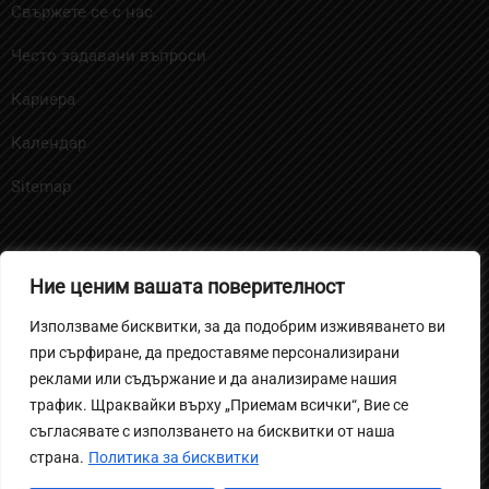
Свържете се с нас
Често задавани въпроси
Кариера
Календар
Sitemap
Ние ценим вашата поверителност
Политика за бисквитките
Използваме бисквитки, за да подобрим изживяването ви
Политика на поверителност за ученици и родители
при сърфиране, да предоставяме персонализирани
Вътрешни правила за извършване на
реклами или съдържание и да анализираме нашия
трафик. Щраквайки върху „Приемам всички“, Вие се
видеонаблюдение
съгласявате с използването на бисквитки от наша
Политика за защита на личните данни
страна.
Политика за бисквитки