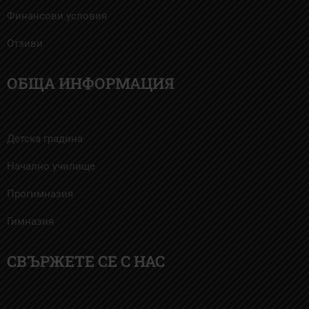
Финансови условия
Отзиви
ОБЩА ИНФОРМАЦИЯ
Детска градина
Начално училище
Прогимназия
Гимназия
СВЪРЖЕТЕ СЕ С НАС