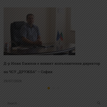
Ученическия
отпадъци за
парламент
рециклиране
Д-р Илия Емилов е новият изпълнителен директор
на ЧСУ „ДРУЖБА“ – София
29/07/2026