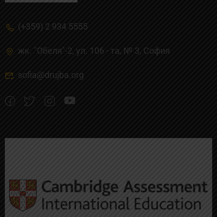
(+359) 2 934 5555
жк. "Обеля"-2, ул. 106 - та, № 3, Cофия
sofia@drujba.org