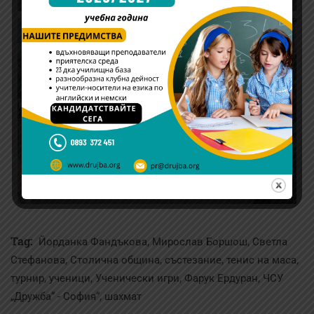
Tag:
,
,
Йорданка Фандъкова
Мирослав Боршош
Светла
,
,
,
,
Стефанова
Столична община
състезание
тенис на маса
,
,
,
,
турнир
ученици
Ученически игри
Фарук Ердуран
ЧСУ
,
„Дружба“ - София“
шахмат