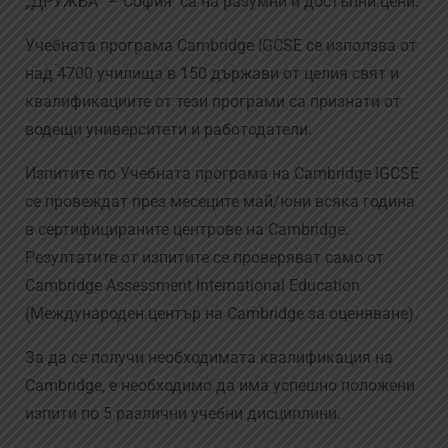
„ДРУЖБА“ – София са на разумни и достъпни цени.
Учебната програма Cambridge IGCSE се използва от
над 4700 училища в 150 държави от целия свят и
квалификациите от тези програми са признати от
водещи университети и работодатели.
Изпитите по Учебната програма на Cambridge IGCSE
се провеждат през месеците май/юни всяка година
в сертифицираните центрове на Cambridge.
Резултатите от изпитите се проверяват само от
Cambridge Assessment International Education
(Международен център на Cambridge за оценяване).
За да се получи необходимата квалификация на
Cambridge, е необходимо да има успешно положени
изпити по 5 различни учебни дисциплини.