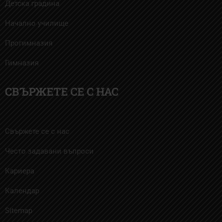
Детска градина
Начално училище
Прогимназия
Гимназия
СВЪРЖЕТЕ СЕ С НАС
Свържете се с нас
Често задавани въпроси
Кариера
Календар
Sitemap