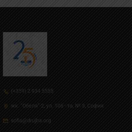
(+359) 2 934 5555
жк. "Обеля"-2, ул. 106 - та, № 3, Cофия
sofia@drujba.org