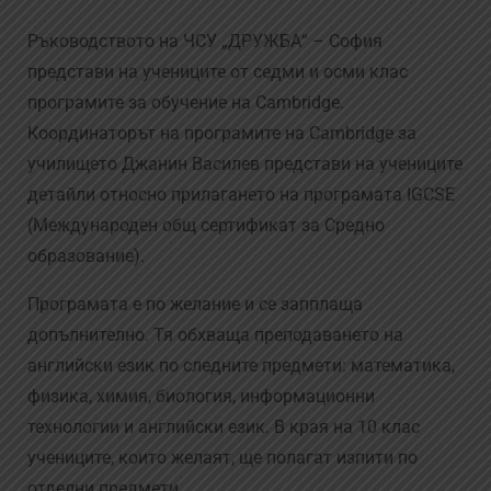
Ръководството на ЧСУ „ДРУЖБА“ – София
представи на учениците от седми и осми клас
програмите за обучение на Cambridge.
Координаторът на програмите на Cambridge за
училището Джанин Василев представи на учениците
детайли относно прилагането на програмата IGCSE
(Международен общ сертификат за Средно
образование).
Програмата е по желание и се запплаща
допълнително. Тя обхваща преподаването на
английски език по следните предмети: математика,
физика, химия, биология, информационни
технологии и английски език. В края на 10 клас
учениците, които желаят, ще полагат изпити по
отделни предмети.