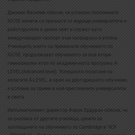
Джанин Василев обясни, че успешно положените
IGCSE изпити са признати от водещи университети и
работодатели в целия свят и служат като
международен паспорт към напредъка и успеха.
Учениците, които са преминали обучението по
IGCSE, продължават обучението си във втори
гимназиален етап по академичната програма A-
LEVEL(Advanced level). Успешното полагане на
изпитите A-LEVEL, в края на двугодишното обучение,
е условие за прием в най-престижните университети
в света.
Изпълнителният директор Фарук Ердуран обясни, че
за разлика от другите училища, цените за
заплащането на обучението за Cambridge в ЧСУ