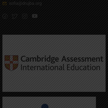
sofia@drujba.org