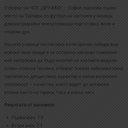
Отборът на ЧСУ „ДРУЖБА“ – София завоюва първо
място на Турнира по футбол на частните училища,
демонстрирайки впечатляваща подготовка, воля и
спортен дух.
Нашите ученици постигнаха категорични победи във
всички свои срещи и не оставиха никакво съмнение
кой заслужава да бъде носител на златните медали.
Освен отлична техника, отборът показа забележителна
тактическа дисциплина, характер и силна вътрешна
сплотеност – качества, които водят до истински
успехи както на терена, така и извън него.
Резултати от мачовете:
Първи мач: 7:0
Втори мач: 7:1