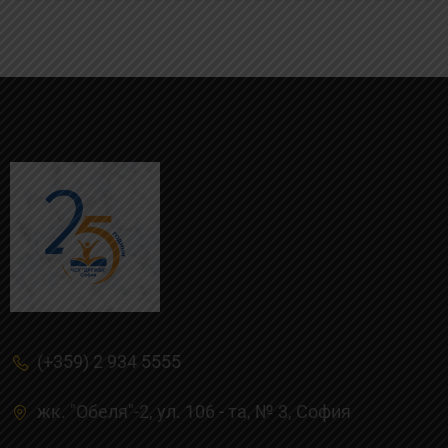
(+359) 2 934 5555
жк. "Обеля"-2, ул. 106 - та, № 3, Cофия