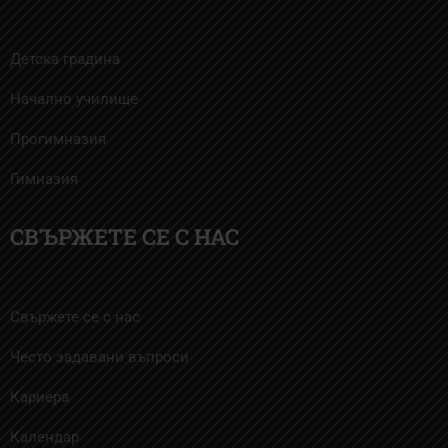
Детска градина
Начално училище
Прогимназия
Гимназия
СВЪРЖЕТЕ СЕ С НАС
Свържете се с нас
Често задавани въпроси
Кариера
Календар