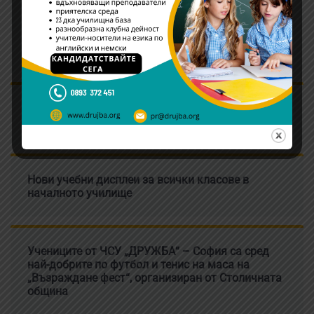
Ръководството на ЧСУ “ДРУЖБА” – София
награди победителите в състезанието Young
Writers Competition
Д-р Илия Емилов е новият изпълнителен
директор на ЧСУ „ДРУЖБА“ – София
Нови учебни дисплеи за всички класове в
началното училище
Учениците от ЧСУ „ДРУЖБА“ – София са сред
най-добрите по футбол и тенис на маса на
„Възраждане фест“, организиран от Столичната
община