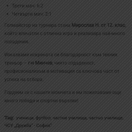
Трети мач: 6:2
Четвърти мач: 2:1
Голмайстор на турнира стана
Мирослав Н. от 12. клас
,
който впечатли с отлична игра и реализира най-много
попадения.
Изказваме искрената си благодарност към техния
треньор –
г-н Минчев
, чиято отдаденост,
професионализъм и мотивация са ключова част от
успеха на отбора.
Гордеем се с нашите момчета и им пожелаваме още
много победи и спортни върхове!
Tag:
,
,
,
,
ученици
футбол
частни училища
частно училище
ЧСУ „Дружба“ - София“