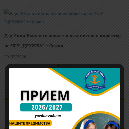
забравят
образователна
конференция в
Румъния Eduz
Д-р Илия Емилов е новият изпълнителен директор
на ЧСУ „ДРУЖБА“ – София
29/07/2026
Информация относно родителските срещи и
адаптационните дни в училището