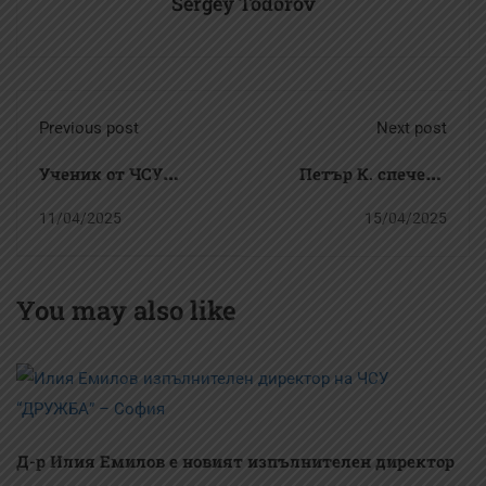
Sergey Todorov
Previous post
Next post
Ученик от ЧСУ
Петър К. спечели
„ДРУЖБА“ – София
златен медал на
11/04/2025
15/04/2025
спечели златен
Световната купа по
медал на Държавния
кикбокс в Тайланд
You may also like
личен шампионат по
джудо в Гоце Делчев
Д-р Илия Емилов е новият изпълнителен директор