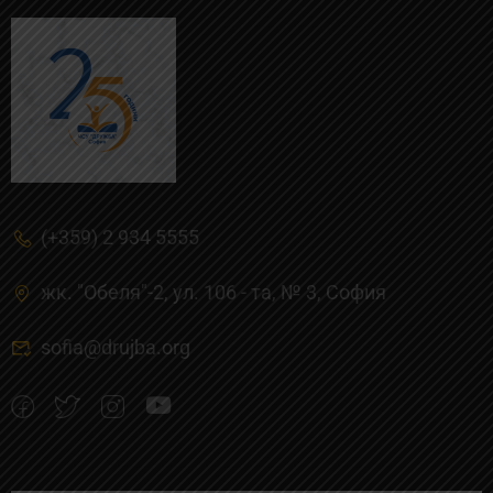
(+359) 2 934 5555
жк. "Обеля"-2, ул. 106 - та, № 3, Cофия
sofia@drujba.org