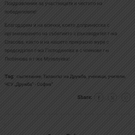
Поздравления за участниците и честито на
победителите!
Благодарим и на всички, които допринесоха с
организирането на събитието с ръководител г-жа
Спасова, както и на нашето прекрасно жури с
председател г-жа Господинова и с членове г-н
Любенова и г-жа Муевлуева!
Tag:
,
,
,
,
състезание
Талантът на Дружба
ученици
учители
ЧСУ „Дружба“ - София“
Share: