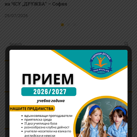
на ЧСУ „ДРУЖБА“ – София
29/07/2026
Информация относно родителските срещи и
адаптационните дни в училището
Ръководството на ЧСУ “ДРУЖБА” – София
награди победителите в състезанието Young
Writers Competition