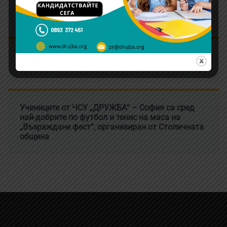
Д-р Илия Емилов е новият изпълнителен
директор на ЧСУ „ДРУЖБА“ – София
Нови учебни дисплеи за всички класове в
началното училище
Учениците от ЧСУ „ДРУЖБА“ – София са сред
най-добрите по футбол и тенис на маса на
„Възраждане фест“, организиран от Столичната
община