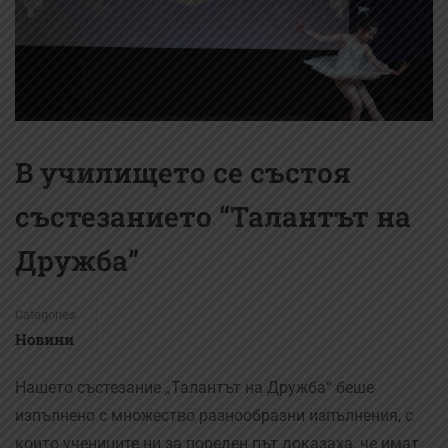
В училището се състоя
състезанието “Талантът на
Дружба”
Categories
Новини
Нашето състезание „Талантът на Дружба“ беше
изпълнено с множество разнообразни изпълнения, с
които учениците ни за пореден път доказаха, че имат