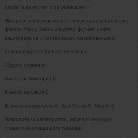
дарбата да творят и да се веселят.
Имаше от всичко по много – музикални изпълнения,
фокуси, танци, бойни изкуства, футбол, балет,
рецитиране на стихотворения, театрални сцени…
Всички деца се справиха блестящо.
Журито определи:
I място за Виктория Л.
II място за Селин С.
III място за Емануела К., Ана Мария К., Мария Х.
Наградите за категорията „рисунки“ ще бъдат
оповестени следващата седмица.