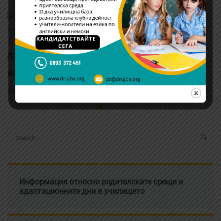
д-р Николета
Кирчева
Д-р Илия Емилов е новият изпълнителен директор
на ЧСУ „ДРУЖБА“ – София
29/07/2026
Информация относно родителските срещи и
адаптационните дни в училището