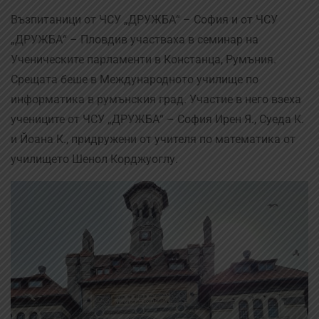
Възпитаници от ЧСУ „ДРУЖБА“ – София и от ЧСУ
„ДРУЖБА“ – Пловдив участваха в семинар на
Ученическите парламенти в Констанца, Румъния.
Срещата беше в Международното училище по
информатика в румънския град. Участие в него взеха
учениците от ЧСУ „ДРУЖБА“ – София Ирен Я., Суеда К.
и Йоана К., придружени от учителя по математика от
училището Шенол Корджуоглу.