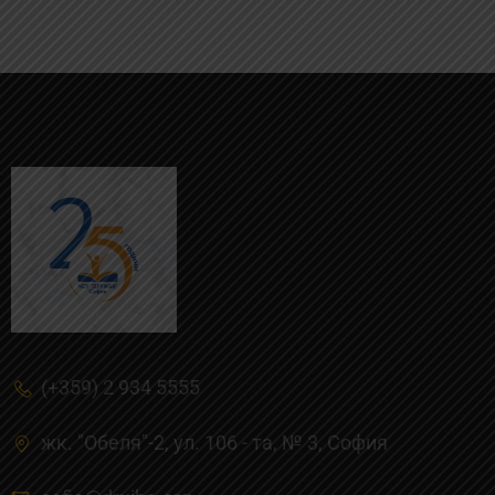
(+359) 2 934 5555
жк. "Обеля"-2, ул. 106 - та, № 3, Cофия