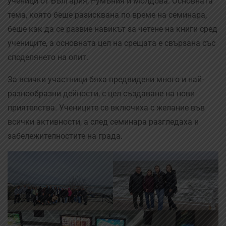
ученици от България, Румъния и Молдова. Основната
тема, която беше разисквана по време на семинара,
беше как да се развие навикът за четене на книги сред
учениците, а основната цел на срещата е свързана със
споделянето на опит.
За всички участници бяха предвидени много и най-
разнообразни дейности, с цел създаване на нови
приятелства. Учениците се включиха с желание във
всички активности, а след семинара разгледаха и
забележителностите на града.