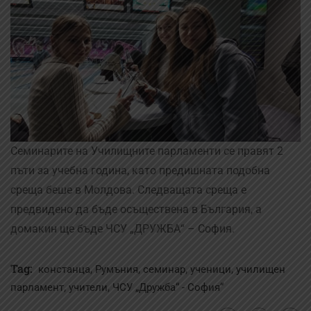
Семинарите на Училищните парламенти се правят 2
пъти за учебна година, като предишната подобна
среща беше в Молдова. Следващата среща е
предвидено да бъде осъществена в България, а
домакин ще бъде ЧСУ „ДРУЖБА“ – София.
Tag:
,
,
,
,
констанца
Румъния
семинар
ученици
училищен
,
,
парламент
учители
ЧСУ „Дружба“ - София“