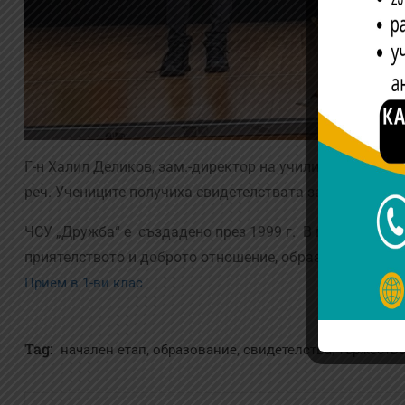
Г-н Халил Деликов, зам.-директор на училището в нача
реч. Учениците получиха свидетелствата за завършване
ЧСУ „Дружба“ е създадено през 1999 г. В продължение
приятелството и доброто отношение, образовайки мног
Прием в 1-ви клас
Tag:
,
,
,
начален етап
образование
свидетелства
тържеств