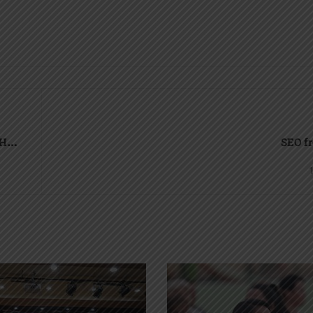
Н
SEO f