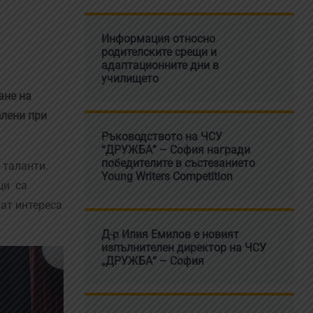
Информация относно
родителските срещи и
адаптационните дни в
училището
ане на
елени при
Ръководството на ЧСУ
“ДРУЖБА” – София награди
победителите в състезанието
 таланти.
Young Writers Competition
ци са
ат интереса
Д-р Илия Емилов е новият
изпълнителен директор на ЧСУ
„ДРУЖБА“ – София