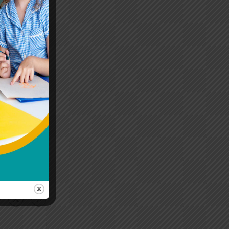
те с кратка
антността,
о тук: