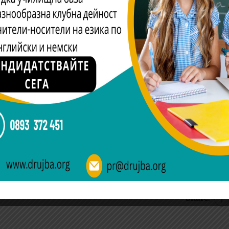
лен етап благодари на всички родители и поздрави ученици
 заедно с грамоти и награди.
 23 години следва ценностна система, базирана на толер
обройни млади таланти. Повече за дейността на училищет
Share:
о