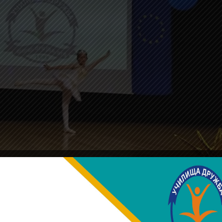
е представиха блестящо в ролята си на водещи.