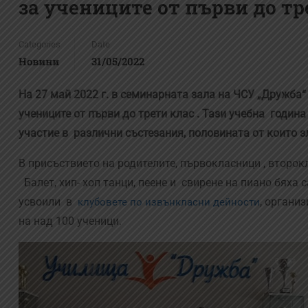
за учениците от първи до тр
Categories
Date
Новини
31/05/2022
На 27 май 2022 г. в семинарната зала на ЧСУ „Дружба
учениците от първи до трети клас . Тази учебна годи
участие в различни състезания, половината от които з
В присъствието на родителите, първокласници , второк
Балет, хип- хоп танци, пеене и свирене на пиано бяха
усвоили в
, органи
клубовете по извънкласни дейности
на над 100 ученици.