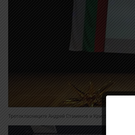
Третокласниците Андрей Стаменов и Кристиян Пенчев с