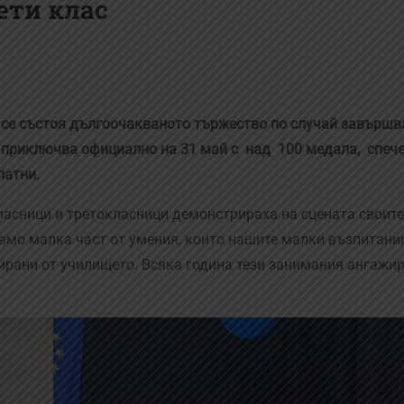
ети клас
“ се състоя дългоочакваното тържество по случай завършв
на приключва официално на 31 май с над 100 медала, спеч
латни.
ласници и третокласници демонстрираха на сцената своите
 само малка част от умения, които нашите малки възпитани
зирани от училището. Всяка година тези занимания ангажир