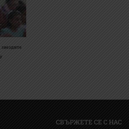
 звездите
У
СВЪРЖЕТЕ СЕ С НАС