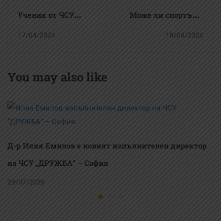
Ученик от ЧСУ
Може ли спортът и
„ДРУЖБА“ – София
бизнесът да вървят
17/04/2024
18/04/2024
спечели златен
ръка за ръка –
медал на
съучредителят на
You may also like
Международната
ЦСКА 1948 и
танцова олимпиада в
футболен агент
Сърбия
Петьо Костадинов
заедно с Иван
Д-р Илия Емилов е новият изпълнителен директор
Ангушев разговаряха
на ЧСУ „ДРУЖБА“ – София
с нашите ученици
29/07/2026