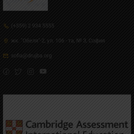
(+359) 2 934 5555
жк. "Обеля"-2, ул. 106 - та, № 3, Cофия
sofia@drujba.org