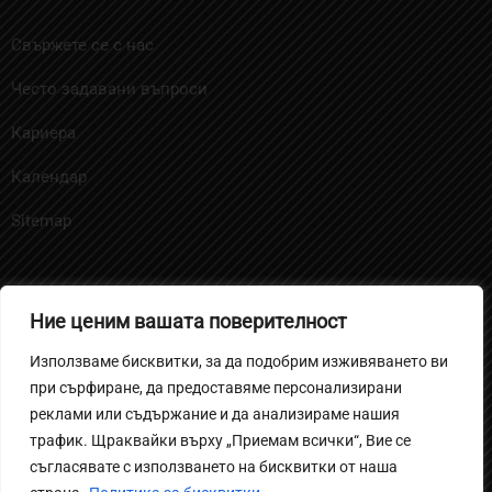
Свържете се с нас
Често задавани въпроси
Кариера
Календар
Sitemap
Ние ценим вашата поверителност
Политика за бисквитките
Използваме бисквитки, за да подобрим изживяването ви
Политика на поверителност за ученици и родители
при сърфиране, да предоставяме персонализирани
Вътрешни правила за извършване на
реклами или съдържание и да анализираме нашия
трафик. Щраквайки върху „Приемам всички“, Вие се
видеонаблюдение
съгласявате с използването на бисквитки от наша
Политика за защита на личните данни