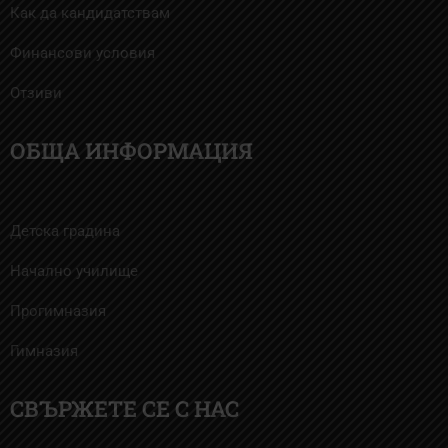
Как да кандидатствам
Финансови условия
Отзиви
ОБЩА ИНФОРМАЦИЯ
Детска градина
Начално училище
Прогимназия
Гимназия
СВЪРЖЕТЕ СЕ С НАС