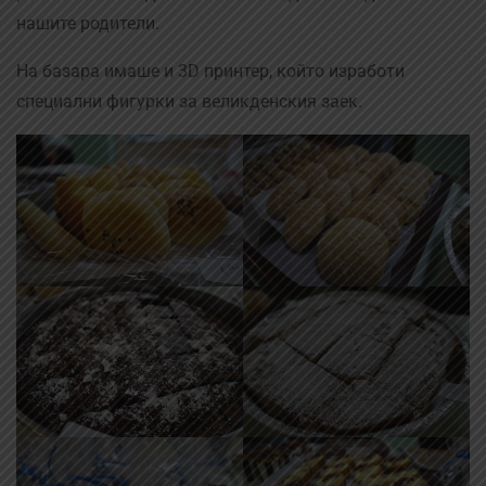
нашите родители.
На базара имаше и 3D принтер, който изработи
специални фигурки за великденския заек.