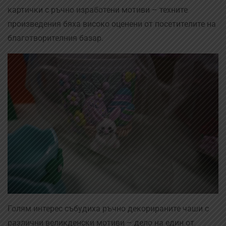
картички с ръчно изработени мотиви – техните
произведения бяха високо оценени от посетителите на
благотворителния базар.
Голям интерес събудиха ръчно декорираните чаши с
различни великденски мотиви – дело на един от