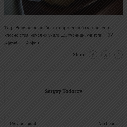
Tag:
,
Великденския благотворителен базар
зелена
,
,
,
,
класна стая
начално училище
ученици
учители
ЧСУ
„Дружба“ - София“
Share:
Sergey Todorov
Previous post
Next post