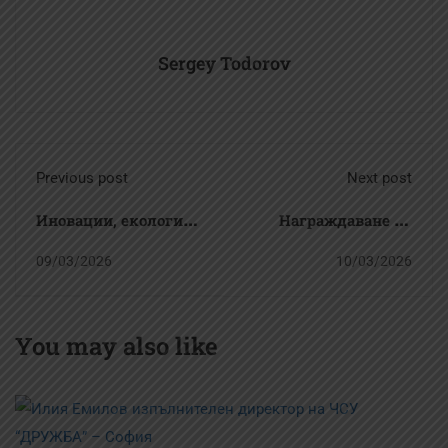
Sergey Todorov
Previous post
Next post
Иновации, екология
Награждаване на
и креативност:
победителите в
09/03/2026
10/03/2026
Училищният кръг на
научното състезание
научното състезание
firSTep 2026 в ЧСУ
You may also like
"firSTep 2026" се
„ДРУЖБА“ – София
проведе в ЧСУ
„ДРУЖБА“ – София