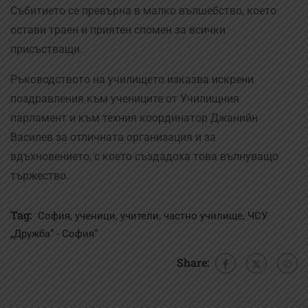
Събитието се превърна в малко вълшебство, което
остави траен и приятен спомен за всички
присъстващи.
Ръководството на училището изказва искрени
поздравления към учениците от Училищния
парламент и към техния координатор Джанийн
Василев за отличната организация и за
вдъхновението, с което създадоха това вълнуващо
тържество.
Tag:
,
,
,
,
София
ученици
учители
частно училище
ЧСУ
„Дружба“ - София“
Share: