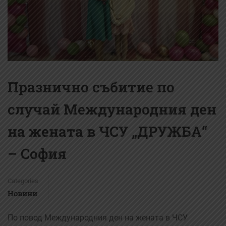
Празнично събитие по
случай Международния ден
на жената в ЧСУ „ДРУЖБА“
– София
Categories
Новини
По повод Международния ден на жената в ЧСУ