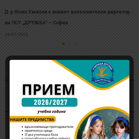
Д-р Илия Емилов е новият изпълнителен директор
на ЧСУ „ДРУЖБА“ – София
29/07/2026
Информация относно родителските срещи и
адаптационните дни в училището
Ръководството на ЧСУ “ДРУЖБА” – София
награди победителите в състезанието Young
Writers Competition