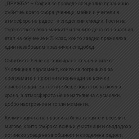
„ДРУЖБА“ – София се проведе специално празнично
събитие, което събра ученици, майки и учители в
атмосфера на радост и споделени емоции. Гости на
тържеството бяха майките и техните деца от началния
етап на обучение и 5. клас, които заедно преживяха
един незабравим празничен следобед.
Събитието беше организирано от учениците от
Училищния парламент, които се погрижиха за
програмата и приятните изненади за всички
присъстващи. За гостите беше подготвена вкусна
храна, а атмосферата беше изпълнена с усмивки,
добро настроение и топли моменти.
Кулминацията на празника бяха танците и веселите
мигове, които събраха всички участници и създадоха
истинско усещане за общност и споделена радост.