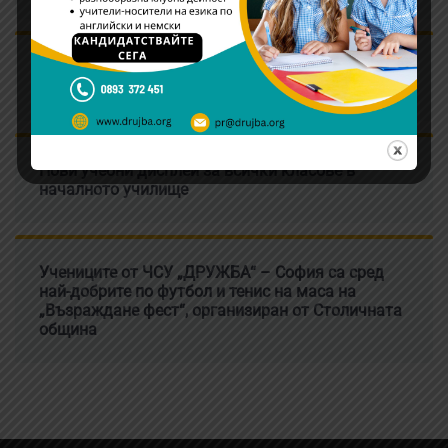
Д-р Илия Емилов е новият изпълнителен
директор на ЧСУ „ДРУЖБА“ – София
Нови учебни дисплеи за всички класове в
началното училище
Учениците от ЧСУ „ДРУЖБА“ – София са сред
най-добрите по футбол и тенис на маса на
„Възраждане фест“, организиран от Столичната
община