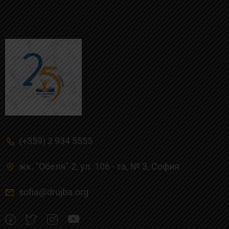
(+359) 2 934 5555
жк. "Обеля"-2, ул. 106 - та, № 3, Cофия
sofia@drujba.org