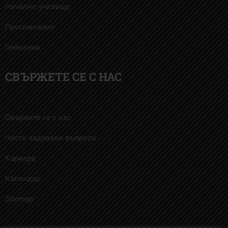
Начално училище
Прогимназия
Гимназия
СВЪРЖЕТЕ СЕ С НАС
Свържете се с нас
Често задавани въпроси
Кариера
Календар
Sitemap