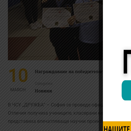
10
Награждаване на победителите в научното
Categories
MARCH
Новини
В ЧСУ „ДРУЖБА“ – София се проведе официалното награ
Отличия получиха учениците, класирани на първо, второ
представиха впечатляващи научни проекти и демонстр