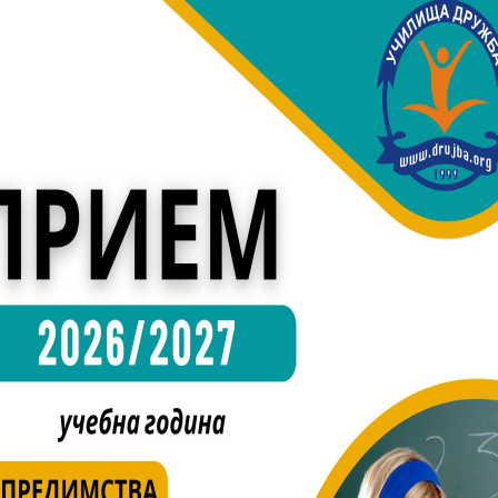
 състезание firSTep 2026 в ЧСУ „ДРУЖБА“ – София
ждаване на победителите в научното състезание firSTep 2
 и трето място в различните категории и възрастови групи
ираха високо …