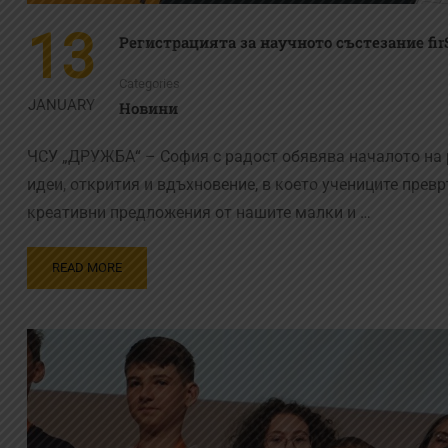
13
Регистрацията за научното състезание fi
Categories
JANUARY
Новини
ЧСУ „ДРУЖБА“ – София с радост обявява началото на р
идеи, открития и вдъхновение, в което учениците прев
креативни предложения от нашите малки и …
READ MORE