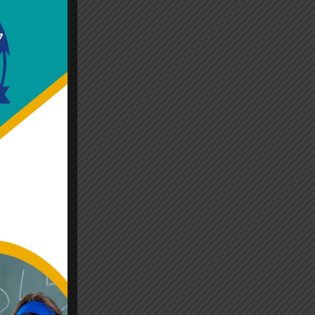
026.
, които