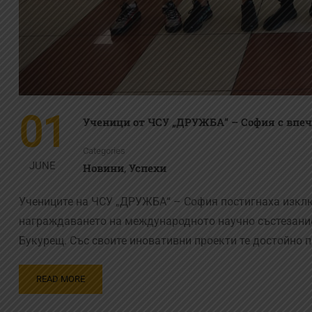
01
Ученици от ЧСУ „ДРУЖБА“ – София с впеч
Categories
JUNE
Новини
Успехи
,
Учениците на ЧСУ „ДРУЖБА“ – София постигнаха изклю
награждаването на международното научно състезание 
Букурещ. Със своите иновативни проекти те достойно 
READ MORE