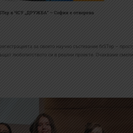
rSTep в ЧСУ „ДРУЖБА“ – София е отворена
егистрацията за своето научно състезание firSTep – прост
ръщат любопитството си в реални проекти. Очакваме смели