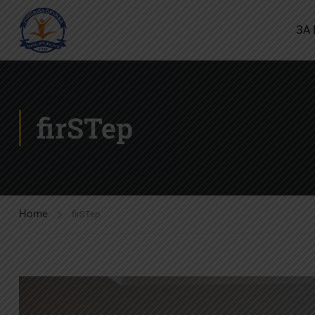
ЗА
firSTep
Home
firSTep